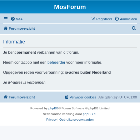
MosForum
V&A
Registreer
Aanmelden
Z
Forumoverzicht
o
Informatie
e
k
Je bent
permanent
verbannen van dit forum.
Neem contact op met een
beheerder
voor meer informatie.
Opgegeven reden voor verbanning:
ip-adres buiten Nederland
Je IP-adres is verbannen.
Forumoverzicht
Verwijder cookies
Alle tijden zijn
UTC+01:00
Powered by
phpBB
® Forum Software © phpBB Limited
Nederlandse vertaling door
phpBB.nl
.
Privacy
|
Gebruikersvoorwaarden