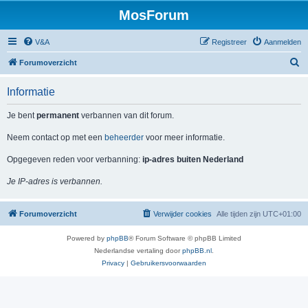
MosForum
V&A
Registreer
Aanmelden
Z
Forumoverzicht
o
Informatie
e
k
Je bent
permanent
verbannen van dit forum.
Neem contact op met een
beheerder
voor meer informatie.
Opgegeven reden voor verbanning:
ip-adres buiten Nederland
Je IP-adres is verbannen.
Forumoverzicht
Verwijder cookies
Alle tijden zijn
UTC+01:00
Powered by
phpBB
® Forum Software © phpBB Limited
Nederlandse vertaling door
phpBB.nl
.
Privacy
|
Gebruikersvoorwaarden