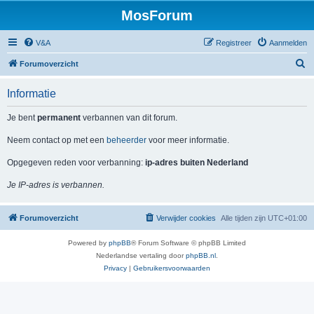
MosForum
V&A
Registreer
Aanmelden
Z
Forumoverzicht
o
Informatie
e
k
Je bent
permanent
verbannen van dit forum.
Neem contact op met een
beheerder
voor meer informatie.
Opgegeven reden voor verbanning:
ip-adres buiten Nederland
Je IP-adres is verbannen.
Forumoverzicht
Verwijder cookies
Alle tijden zijn
UTC+01:00
Powered by
phpBB
® Forum Software © phpBB Limited
Nederlandse vertaling door
phpBB.nl
.
Privacy
|
Gebruikersvoorwaarden