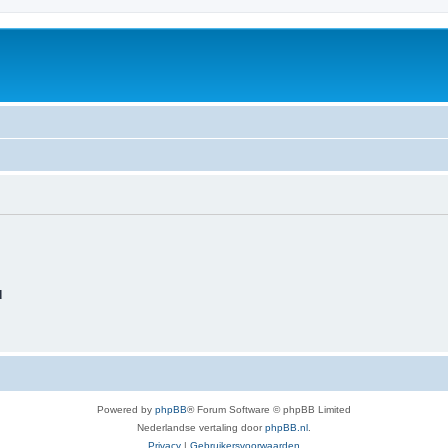
d
Powered by
phpBB
® Forum Software © phpBB Limited
Nederlandse vertaling door
phpBB.nl
.
Privacy
|
Gebruikersvoorwaarden