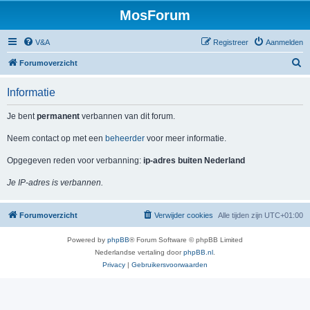
MosForum
V&A
Registreer
Aanmelden
Z
Forumoverzicht
o
Informatie
e
k
Je bent
permanent
verbannen van dit forum.
Neem contact op met een
beheerder
voor meer informatie.
Opgegeven reden voor verbanning:
ip-adres buiten Nederland
Je IP-adres is verbannen.
Forumoverzicht
Verwijder cookies
Alle tijden zijn
UTC+01:00
Powered by
phpBB
® Forum Software © phpBB Limited
Nederlandse vertaling door
phpBB.nl
.
Privacy
|
Gebruikersvoorwaarden