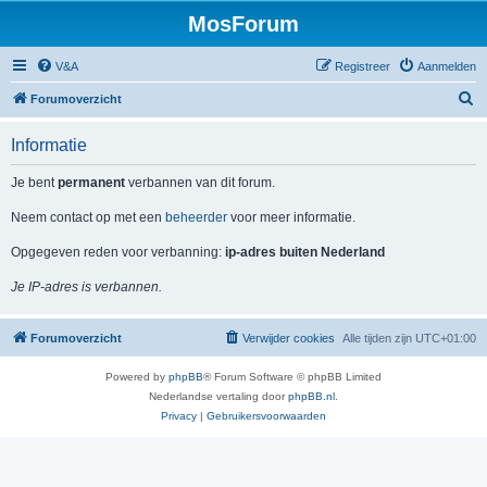
MosForum
V&A
Registreer
Aanmelden
Z
Forumoverzicht
o
Informatie
e
k
Je bent
permanent
verbannen van dit forum.
Neem contact op met een
beheerder
voor meer informatie.
Opgegeven reden voor verbanning:
ip-adres buiten Nederland
Je IP-adres is verbannen.
Forumoverzicht
Verwijder cookies
Alle tijden zijn
UTC+01:00
Powered by
phpBB
® Forum Software © phpBB Limited
Nederlandse vertaling door
phpBB.nl
.
Privacy
|
Gebruikersvoorwaarden