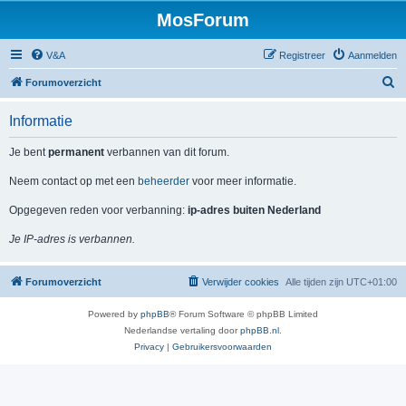
MosForum
V&A
Registreer
Aanmelden
Z
Forumoverzicht
o
Informatie
e
k
Je bent
permanent
verbannen van dit forum.
Neem contact op met een
beheerder
voor meer informatie.
Opgegeven reden voor verbanning:
ip-adres buiten Nederland
Je IP-adres is verbannen.
Forumoverzicht
Verwijder cookies
Alle tijden zijn
UTC+01:00
Powered by
phpBB
® Forum Software © phpBB Limited
Nederlandse vertaling door
phpBB.nl
.
Privacy
|
Gebruikersvoorwaarden