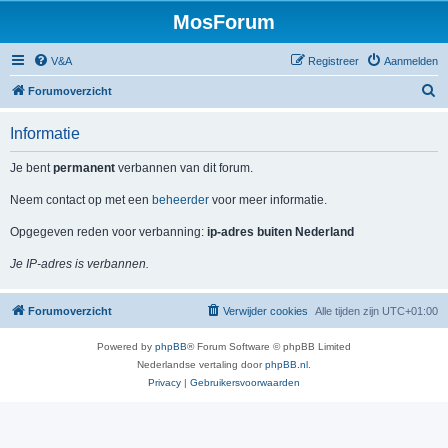
MosForum
V&A
Registreer
Aanmelden
Z
Forumoverzicht
o
Informatie
e
k
Je bent
permanent
verbannen van dit forum.
Neem contact op met een
beheerder
voor meer informatie.
Opgegeven reden voor verbanning:
ip-adres buiten Nederland
Je IP-adres is verbannen.
Forumoverzicht
Verwijder cookies
Alle tijden zijn
UTC+01:00
Powered by
phpBB
® Forum Software © phpBB Limited
Nederlandse vertaling door
phpBB.nl
.
Privacy
|
Gebruikersvoorwaarden