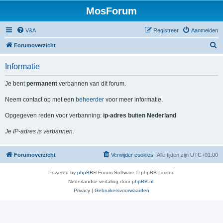
MosForum
V&A
Registreer
Aanmelden
Z
Forumoverzicht
o
Informatie
e
k
Je bent
permanent
verbannen van dit forum.
Neem contact op met een
beheerder
voor meer informatie.
Opgegeven reden voor verbanning:
ip-adres buiten Nederland
Je IP-adres is verbannen.
Forumoverzicht
Verwijder cookies
Alle tijden zijn
UTC+01:00
Powered by
phpBB
® Forum Software © phpBB Limited
Nederlandse vertaling door
phpBB.nl
.
Privacy
|
Gebruikersvoorwaarden