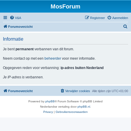
MosForum
V&A
Registreer
Aanmelden
Z
Forumoverzicht
o
Informatie
e
k
Je bent
permanent
verbannen van dit forum.
Neem contact op met een
beheerder
voor meer informatie.
Opgegeven reden voor verbanning:
ip-adres buiten Nederland
Je IP-adres is verbannen.
Forumoverzicht
Verwijder cookies
Alle tijden zijn
UTC+01:00
Powered by
phpBB
® Forum Software © phpBB Limited
Nederlandse vertaling door
phpBB.nl
.
Privacy
|
Gebruikersvoorwaarden