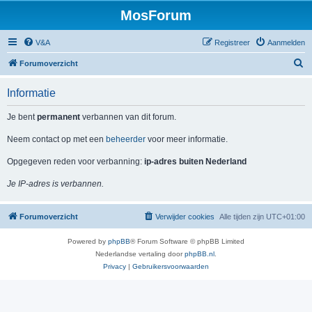
MosForum
V&A
Registreer
Aanmelden
Z
Forumoverzicht
o
Informatie
e
k
Je bent
permanent
verbannen van dit forum.
Neem contact op met een
beheerder
voor meer informatie.
Opgegeven reden voor verbanning:
ip-adres buiten Nederland
Je IP-adres is verbannen.
Forumoverzicht
Verwijder cookies
Alle tijden zijn
UTC+01:00
Powered by
phpBB
® Forum Software © phpBB Limited
Nederlandse vertaling door
phpBB.nl
.
Privacy
|
Gebruikersvoorwaarden