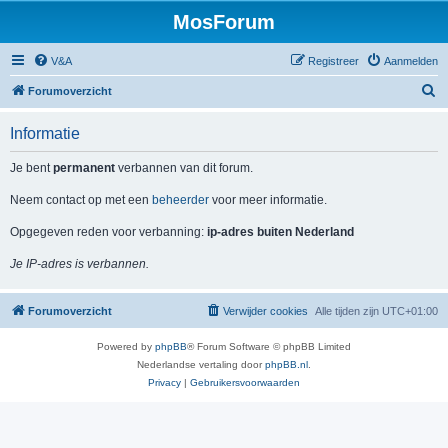
MosForum
V&A
Registreer
Aanmelden
Z
Forumoverzicht
o
Informatie
e
k
Je bent
permanent
verbannen van dit forum.
Neem contact op met een
beheerder
voor meer informatie.
Opgegeven reden voor verbanning:
ip-adres buiten Nederland
Je IP-adres is verbannen.
Forumoverzicht
Verwijder cookies
Alle tijden zijn
UTC+01:00
Powered by
phpBB
® Forum Software © phpBB Limited
Nederlandse vertaling door
phpBB.nl
.
Privacy
|
Gebruikersvoorwaarden