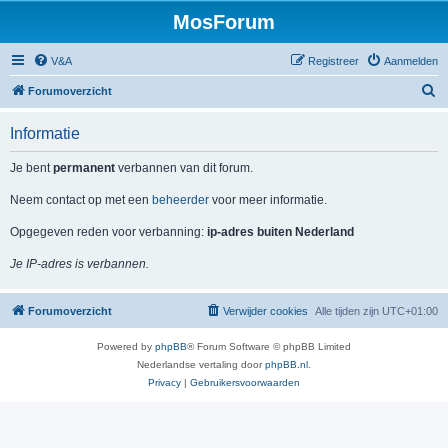
MosForum
V&A
Registreer
Aanmelden
Z
Forumoverzicht
o
Informatie
e
k
Je bent
permanent
verbannen van dit forum.
Neem contact op met een
beheerder
voor meer informatie.
Opgegeven reden voor verbanning:
ip-adres buiten Nederland
Je IP-adres is verbannen.
Forumoverzicht
Verwijder cookies
Alle tijden zijn
UTC+01:00
Powered by
phpBB
® Forum Software © phpBB Limited
Nederlandse vertaling door
phpBB.nl
.
Privacy
|
Gebruikersvoorwaarden