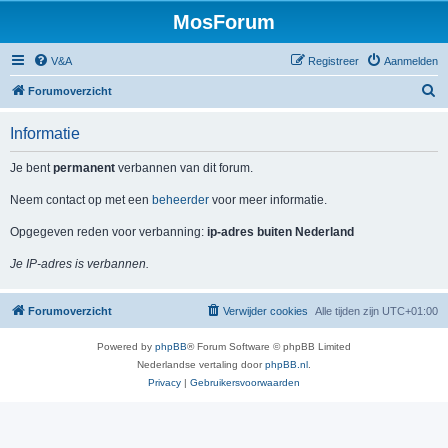
MosForum
V&A
Registreer
Aanmelden
Z
Forumoverzicht
o
Informatie
e
k
Je bent
permanent
verbannen van dit forum.
Neem contact op met een
beheerder
voor meer informatie.
Opgegeven reden voor verbanning:
ip-adres buiten Nederland
Je IP-adres is verbannen.
Forumoverzicht
Verwijder cookies
Alle tijden zijn
UTC+01:00
Powered by
phpBB
® Forum Software © phpBB Limited
Nederlandse vertaling door
phpBB.nl
.
Privacy
|
Gebruikersvoorwaarden