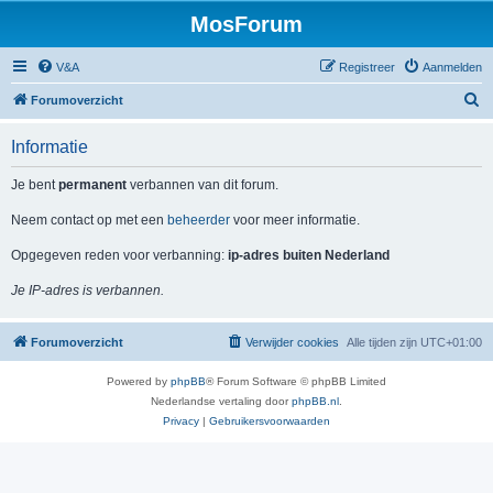
MosForum
V&A
Registreer
Aanmelden
Z
Forumoverzicht
o
Informatie
e
k
Je bent
permanent
verbannen van dit forum.
Neem contact op met een
beheerder
voor meer informatie.
Opgegeven reden voor verbanning:
ip-adres buiten Nederland
Je IP-adres is verbannen.
Forumoverzicht
Verwijder cookies
Alle tijden zijn
UTC+01:00
Powered by
phpBB
® Forum Software © phpBB Limited
Nederlandse vertaling door
phpBB.nl
.
Privacy
|
Gebruikersvoorwaarden