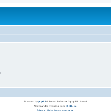
d
Powered by
phpBB
® Forum Software © phpBB Limited
Nederlandse vertaling door
phpBB.nl
.
Privacy
|
Gebruikersvoorwaarden