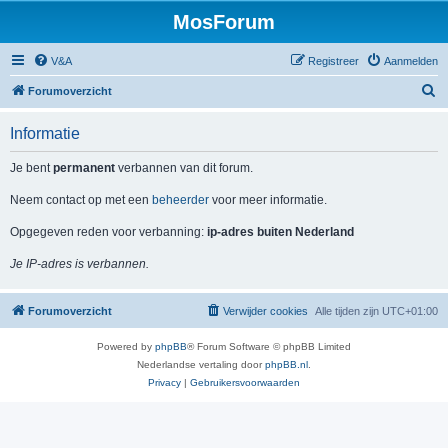
MosForum
V&A
Registreer
Aanmelden
Z
Forumoverzicht
o
Informatie
e
k
Je bent
permanent
verbannen van dit forum.
Neem contact op met een
beheerder
voor meer informatie.
Opgegeven reden voor verbanning:
ip-adres buiten Nederland
Je IP-adres is verbannen.
Forumoverzicht
Verwijder cookies
Alle tijden zijn
UTC+01:00
Powered by
phpBB
® Forum Software © phpBB Limited
Nederlandse vertaling door
phpBB.nl
.
Privacy
|
Gebruikersvoorwaarden