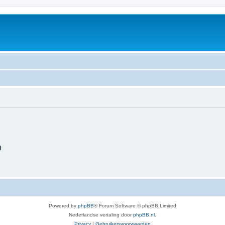
d
Powered by
phpBB
® Forum Software © phpBB Limited
Nederlandse vertaling door
phpBB.nl
.
Privacy
|
Gebruikersvoorwaarden