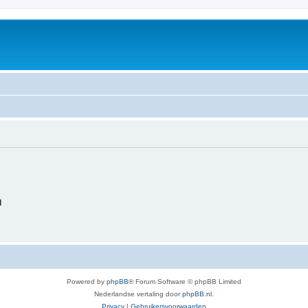
d
Powered by
phpBB
® Forum Software © phpBB Limited
Nederlandse vertaling door
phpBB.nl
.
Privacy
|
Gebruikersvoorwaarden