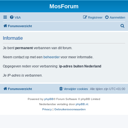
MosForum
V&A
Registreer
Aanmelden
Z
Forumoverzicht
o
Informatie
e
k
Je bent
permanent
verbannen van dit forum.
Neem contact op met een
beheerder
voor meer informatie.
Opgegeven reden voor verbanning:
ip-adres buiten Nederland
Je IP-adres is verbannen.
Forumoverzicht
Verwijder cookies
Alle tijden zijn
UTC+01:00
Powered by
phpBB
® Forum Software © phpBB Limited
Nederlandse vertaling door
phpBB.nl
.
Privacy
|
Gebruikersvoorwaarden