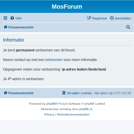
MosForum
V&A
Registreer
Aanmelden
Z
Forumoverzicht
o
Informatie
e
k
Je bent
permanent
verbannen van dit forum.
Neem contact op met een
beheerder
voor meer informatie.
Opgegeven reden voor verbanning:
ip-adres buiten Nederland
Je IP-adres is verbannen.
Forumoverzicht
Verwijder cookies
Alle tijden zijn
UTC+01:00
Powered by
phpBB
® Forum Software © phpBB Limited
Nederlandse vertaling door
phpBB.nl
.
Privacy
|
Gebruikersvoorwaarden