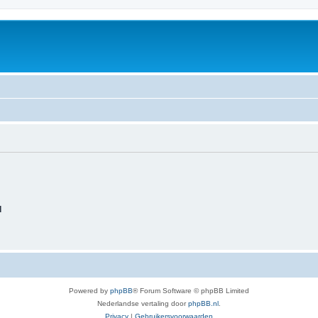
d
Powered by
phpBB
® Forum Software © phpBB Limited
Nederlandse vertaling door
phpBB.nl
.
Privacy
|
Gebruikersvoorwaarden