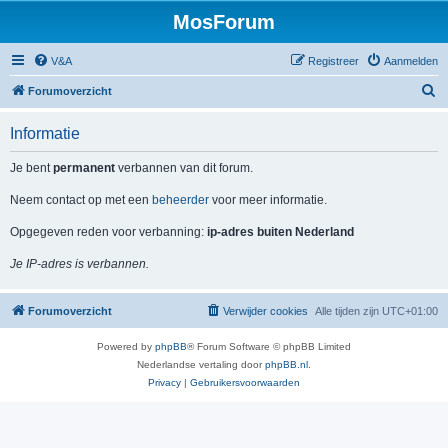
MosForum
V&A
Registreer
Aanmelden
Z
Forumoverzicht
o
Informatie
e
k
Je bent
permanent
verbannen van dit forum.
Neem contact op met een
beheerder
voor meer informatie.
Opgegeven reden voor verbanning:
ip-adres buiten Nederland
Je IP-adres is verbannen.
Forumoverzicht
Verwijder cookies
Alle tijden zijn
UTC+01:00
Powered by
phpBB
® Forum Software © phpBB Limited
Nederlandse vertaling door
phpBB.nl
.
Privacy
|
Gebruikersvoorwaarden