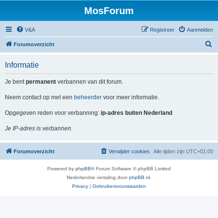
MosForum
V&A
Registreer
Aanmelden
Z
Forumoverzicht
o
Informatie
e
k
Je bent
permanent
verbannen van dit forum.
Neem contact op met een
beheerder
voor meer informatie.
Opgegeven reden voor verbanning:
ip-adres buiten Nederland
Je IP-adres is verbannen.
Forumoverzicht
Verwijder cookies
Alle tijden zijn
UTC+01:00
Powered by
phpBB
® Forum Software © phpBB Limited
Nederlandse vertaling door
phpBB.nl
.
Privacy
|
Gebruikersvoorwaarden