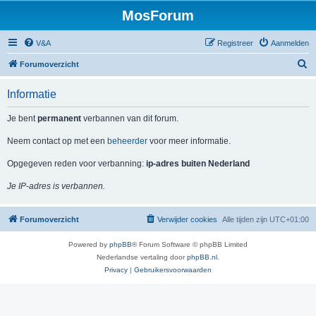
MosForum
V&A
Registreer
Aanmelden
Z
Forumoverzicht
o
Informatie
e
k
Je bent
permanent
verbannen van dit forum.
Neem contact op met een
beheerder
voor meer informatie.
Opgegeven reden voor verbanning:
ip-adres buiten Nederland
Je IP-adres is verbannen.
Forumoverzicht
Verwijder cookies
Alle tijden zijn
UTC+01:00
Powered by
phpBB
® Forum Software © phpBB Limited
Nederlandse vertaling door
phpBB.nl
.
Privacy
|
Gebruikersvoorwaarden