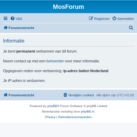
MosForum
V&A
Registreer
Aanmelden
Z
Forumoverzicht
o
Informatie
e
k
Je bent
permanent
verbannen van dit forum.
Neem contact op met een
beheerder
voor meer informatie.
Opgegeven reden voor verbanning:
ip-adres buiten Nederland
Je IP-adres is verbannen.
Forumoverzicht
Verwijder cookies
Alle tijden zijn
UTC+01:00
Powered by
phpBB
® Forum Software © phpBB Limited
Nederlandse vertaling door
phpBB.nl
.
Privacy
|
Gebruikersvoorwaarden