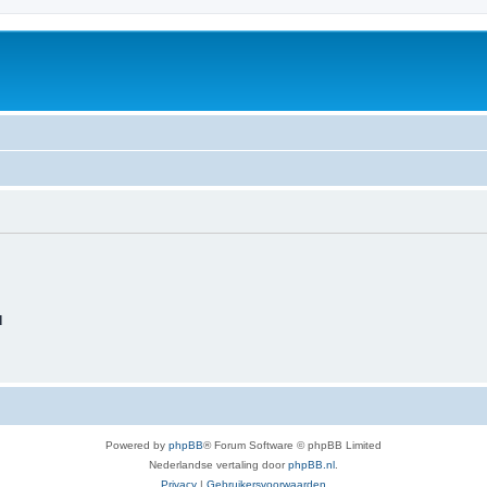
d
Powered by
phpBB
® Forum Software © phpBB Limited
Nederlandse vertaling door
phpBB.nl
.
Privacy
|
Gebruikersvoorwaarden