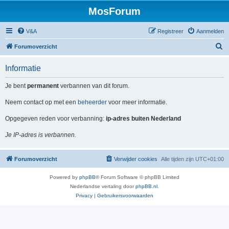
MosForum
V&A
Registreer
Aanmelden
Z
Forumoverzicht
o
Informatie
e
k
Je bent
permanent
verbannen van dit forum.
Neem contact op met een
beheerder
voor meer informatie.
Opgegeven reden voor verbanning:
ip-adres buiten Nederland
Je IP-adres is verbannen.
Forumoverzicht
Verwijder cookies
Alle tijden zijn
UTC+01:00
Powered by
phpBB
® Forum Software © phpBB Limited
Nederlandse vertaling door
phpBB.nl
.
Privacy
|
Gebruikersvoorwaarden