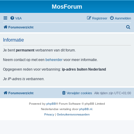
MosForum
V&A
Registreer
Aanmelden
Z
Forumoverzicht
o
Informatie
e
k
Je bent
permanent
verbannen van dit forum.
Neem contact op met een
beheerder
voor meer informatie.
Opgegeven reden voor verbanning:
ip-adres buiten Nederland
Je IP-adres is verbannen.
Forumoverzicht
Verwijder cookies
Alle tijden zijn
UTC+01:00
Powered by
phpBB
® Forum Software © phpBB Limited
Nederlandse vertaling door
phpBB.nl
.
Privacy
|
Gebruikersvoorwaarden