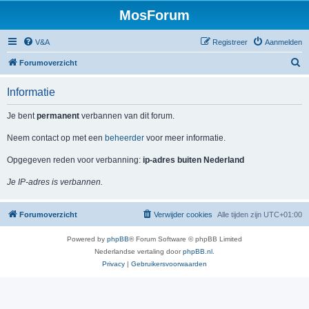
MosForum
V&A
Registreer
Aanmelden
Z
Forumoverzicht
o
Informatie
e
k
Je bent
permanent
verbannen van dit forum.
Neem contact op met een
beheerder
voor meer informatie.
Opgegeven reden voor verbanning:
ip-adres buiten Nederland
Je IP-adres is verbannen.
Forumoverzicht
Verwijder cookies
Alle tijden zijn
UTC+01:00
Powered by
phpBB
® Forum Software © phpBB Limited
Nederlandse vertaling door
phpBB.nl
.
Privacy
|
Gebruikersvoorwaarden