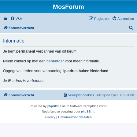
MosForum
V&A
Registreer
Aanmelden
Z
Forumoverzicht
o
Informatie
e
k
Je bent
permanent
verbannen van dit forum.
Neem contact op met een
beheerder
voor meer informatie.
Opgegeven reden voor verbanning:
ip-adres buiten Nederland
Je IP-adres is verbannen.
Forumoverzicht
Verwijder cookies
Alle tijden zijn
UTC+01:00
Powered by
phpBB
® Forum Software © phpBB Limited
Nederlandse vertaling door
phpBB.nl
.
Privacy
|
Gebruikersvoorwaarden