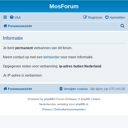
MosForum
V&A
Registreer
Aanmelden
Z
Forumoverzicht
o
Informatie
e
k
Je bent
permanent
verbannen van dit forum.
Neem contact op met een
beheerder
voor meer informatie.
Opgegeven reden voor verbanning:
ip-adres buiten Nederland
Je IP-adres is verbannen.
Forumoverzicht
Verwijder cookies
Alle tijden zijn
UTC+01:00
Powered by
phpBB
® Forum Software © phpBB Limited
Nederlandse vertaling door
phpBB.nl
.
Privacy
|
Gebruikersvoorwaarden