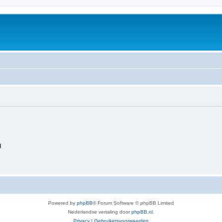
d
Powered by
phpBB
® Forum Software © phpBB Limited
Nederlandse vertaling door
phpBB.nl
.
Privacy
|
Gebruikersvoorwaarden