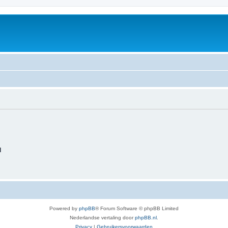
d
Powered by
phpBB
® Forum Software © phpBB Limited
Nederlandse vertaling door
phpBB.nl
.
Privacy
|
Gebruikersvoorwaarden