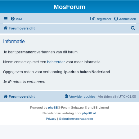
MosForum
V&A
Registreer
Aanmelden
Z
Forumoverzicht
o
Informatie
e
k
Je bent
permanent
verbannen van dit forum.
Neem contact op met een
beheerder
voor meer informatie.
Opgegeven reden voor verbanning:
ip-adres buiten Nederland
Je IP-adres is verbannen.
Forumoverzicht
Verwijder cookies
Alle tijden zijn
UTC+01:00
Powered by
phpBB
® Forum Software © phpBB Limited
Nederlandse vertaling door
phpBB.nl
.
Privacy
|
Gebruikersvoorwaarden