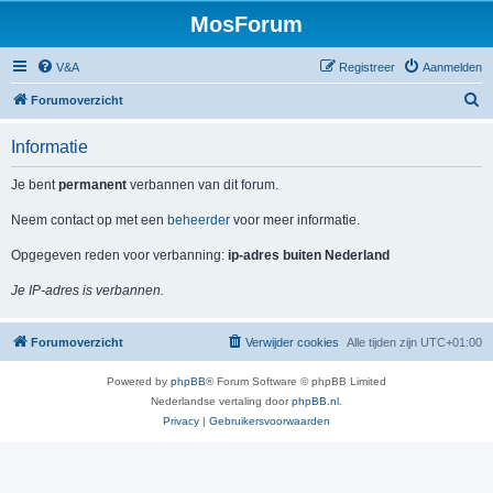
MosForum
V&A
Registreer
Aanmelden
Z
Forumoverzicht
o
Informatie
e
k
Je bent
permanent
verbannen van dit forum.
Neem contact op met een
beheerder
voor meer informatie.
Opgegeven reden voor verbanning:
ip-adres buiten Nederland
Je IP-adres is verbannen.
Forumoverzicht
Verwijder cookies
Alle tijden zijn
UTC+01:00
Powered by
phpBB
® Forum Software © phpBB Limited
Nederlandse vertaling door
phpBB.nl
.
Privacy
|
Gebruikersvoorwaarden