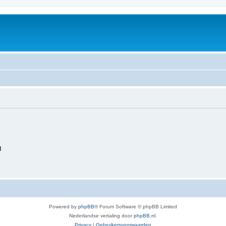
d
Powered by
phpBB
® Forum Software © phpBB Limited
Nederlandse vertaling door
phpBB.nl
.
Privacy
|
Gebruikersvoorwaarden