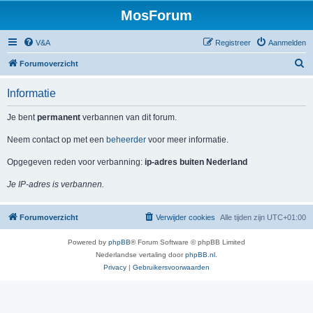
MosForum
V&A
Registreer
Aanmelden
Z
Forumoverzicht
o
Informatie
e
k
Je bent
permanent
verbannen van dit forum.
Neem contact op met een
beheerder
voor meer informatie.
Opgegeven reden voor verbanning:
ip-adres buiten Nederland
Je IP-adres is verbannen.
Forumoverzicht
Verwijder cookies
Alle tijden zijn
UTC+01:00
Powered by
phpBB
® Forum Software © phpBB Limited
Nederlandse vertaling door
phpBB.nl
.
Privacy
|
Gebruikersvoorwaarden