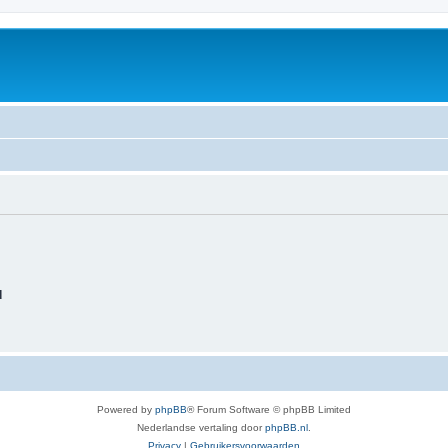
d
Powered by
phpBB
® Forum Software © phpBB Limited
Nederlandse vertaling door
phpBB.nl
.
Privacy
|
Gebruikersvoorwaarden