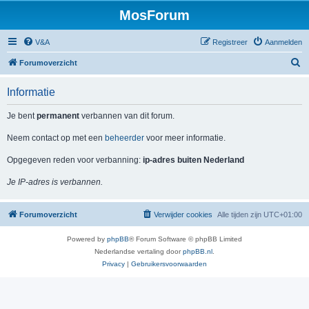
MosForum
V&A
Registreer
Aanmelden
Z
Forumoverzicht
o
Informatie
e
k
Je bent
permanent
verbannen van dit forum.
Neem contact op met een
beheerder
voor meer informatie.
Opgegeven reden voor verbanning:
ip-adres buiten Nederland
Je IP-adres is verbannen.
Forumoverzicht
Verwijder cookies
Alle tijden zijn
UTC+01:00
Powered by
phpBB
® Forum Software © phpBB Limited
Nederlandse vertaling door
phpBB.nl
.
Privacy
|
Gebruikersvoorwaarden