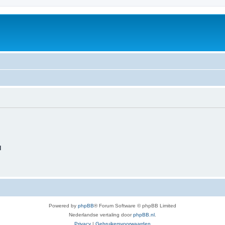
d
Powered by
phpBB
® Forum Software © phpBB Limited
Nederlandse vertaling door
phpBB.nl
.
Privacy
|
Gebruikersvoorwaarden