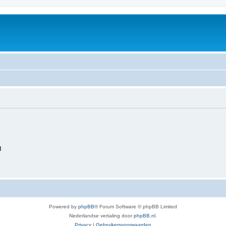
d
Powered by
phpBB
® Forum Software © phpBB Limited
Nederlandse vertaling door
phpBB.nl
.
Privacy
|
Gebruikersvoorwaarden