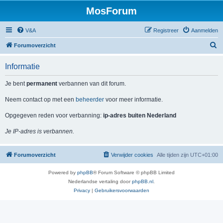
MosForum
V&A
Registreer
Aanmelden
Z
Forumoverzicht
o
Informatie
e
k
Je bent
permanent
verbannen van dit forum.
Neem contact op met een
beheerder
voor meer informatie.
Opgegeven reden voor verbanning:
ip-adres buiten Nederland
Je IP-adres is verbannen.
Forumoverzicht
Verwijder cookies
Alle tijden zijn
UTC+01:00
Powered by
phpBB
® Forum Software © phpBB Limited
Nederlandse vertaling door
phpBB.nl
.
Privacy
|
Gebruikersvoorwaarden