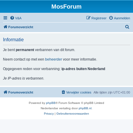
MosForum
V&A
Registreer
Aanmelden
Z
Forumoverzicht
o
Informatie
e
k
Je bent
permanent
verbannen van dit forum.
Neem contact op met een
beheerder
voor meer informatie.
Opgegeven reden voor verbanning:
ip-adres buiten Nederland
Je IP-adres is verbannen.
Forumoverzicht
Verwijder cookies
Alle tijden zijn
UTC+01:00
Powered by
phpBB
® Forum Software © phpBB Limited
Nederlandse vertaling door
phpBB.nl
.
Privacy
|
Gebruikersvoorwaarden