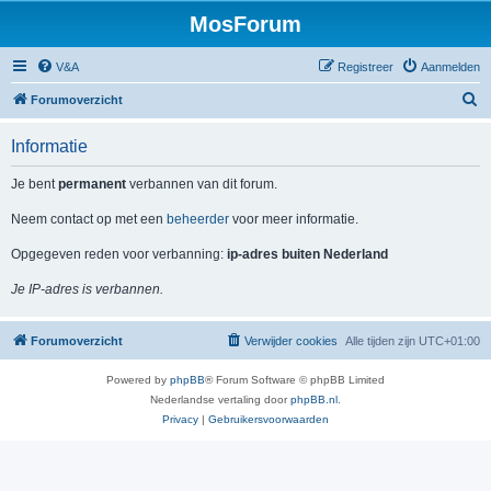
MosForum
V&A
Registreer
Aanmelden
Z
Forumoverzicht
o
Informatie
e
k
Je bent
permanent
verbannen van dit forum.
Neem contact op met een
beheerder
voor meer informatie.
Opgegeven reden voor verbanning:
ip-adres buiten Nederland
Je IP-adres is verbannen.
Forumoverzicht
Verwijder cookies
Alle tijden zijn
UTC+01:00
Powered by
phpBB
® Forum Software © phpBB Limited
Nederlandse vertaling door
phpBB.nl
.
Privacy
|
Gebruikersvoorwaarden