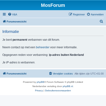
MosForum
V&A
Registreer
Aanmelden
Z
Forumoverzicht
o
Informatie
e
k
Je bent
permanent
verbannen van dit forum.
Neem contact op met een
beheerder
voor meer informatie.
Opgegeven reden voor verbanning:
ip-adres buiten Nederland
Je IP-adres is verbannen.
Forumoverzicht
Verwijder cookies
Alle tijden zijn
UTC+01:00
Powered by
phpBB
® Forum Software © phpBB Limited
Nederlandse vertaling door
phpBB.nl
.
Privacy
|
Gebruikersvoorwaarden