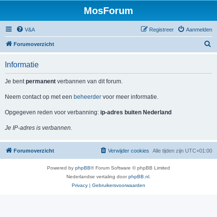
MosForum
V&A
Registreer
Aanmelden
Z
Forumoverzicht
o
Informatie
e
k
Je bent
permanent
verbannen van dit forum.
Neem contact op met een
beheerder
voor meer informatie.
Opgegeven reden voor verbanning:
ip-adres buiten Nederland
Je IP-adres is verbannen.
Forumoverzicht
Verwijder cookies
Alle tijden zijn
UTC+01:00
Powered by
phpBB
® Forum Software © phpBB Limited
Nederlandse vertaling door
phpBB.nl
.
Privacy
|
Gebruikersvoorwaarden