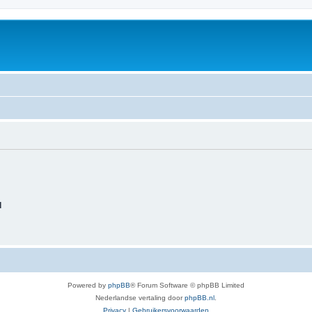
d
Powered by
phpBB
® Forum Software © phpBB Limited
Nederlandse vertaling door
phpBB.nl
.
Privacy
|
Gebruikersvoorwaarden