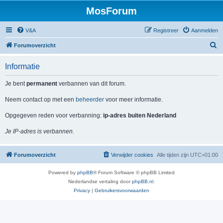
MosForum
V&A
Registreer
Aanmelden
Z
Forumoverzicht
o
Informatie
e
k
Je bent
permanent
verbannen van dit forum.
Neem contact op met een
beheerder
voor meer informatie.
Opgegeven reden voor verbanning:
ip-adres buiten Nederland
Je IP-adres is verbannen.
Forumoverzicht
Verwijder cookies
Alle tijden zijn
UTC+01:00
Powered by
phpBB
® Forum Software © phpBB Limited
Nederlandse vertaling door
phpBB.nl
.
Privacy
|
Gebruikersvoorwaarden