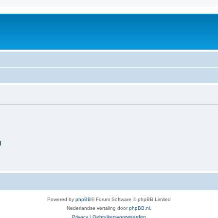
d
Powered by
phpBB
® Forum Software © phpBB Limited
Nederlandse vertaling door
phpBB.nl
.
Privacy
|
Gebruikersvoorwaarden